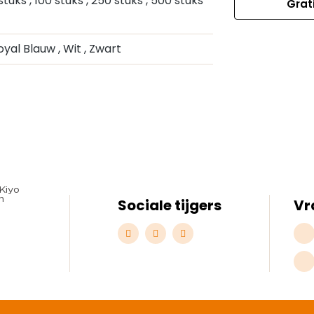
 stuks
, 100 stuks
, 250 stuks
, 500 stuks
Grat
Royal Blauw
, Wit
, Zwart
Sociale tijgers
Vr