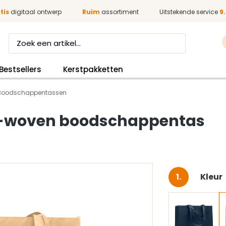
tis
digitaal ontwerp
Ruim
assortiment
Uitstekende service
9.
Bestsellers
Kerstpakketten
Boodschappentassen
n-woven boodschappentas
Selec
Kleur