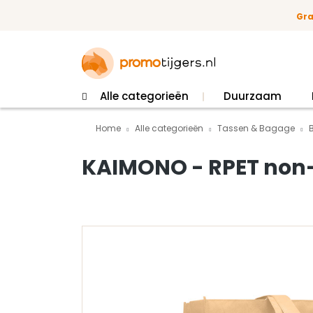
 naar de hoofdinhoud
Ga naar de zoekopdracht
Ga naar de hoofdnavigatie
Gra
Alle categorieën
Duurzaam
Home
Alle categorieën
Tassen & Bagage
KAIMONO - RPET no
Afbeeldingengalerij overslaan