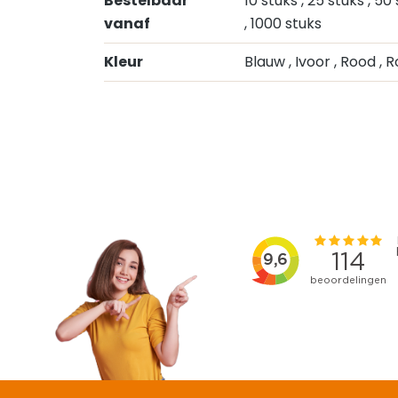
Bestelbaar
10 stuks
, 25 stuks
, 50
vanaf
, 1000 stuks
Kleur
Blauw
, Ivoor
, Rood
, 