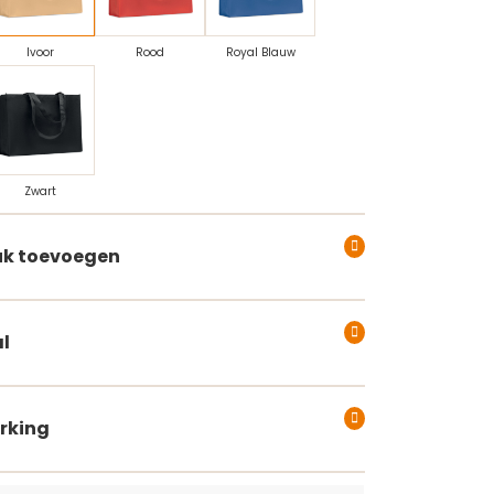
Ivoor
Rood
Royal Blauw
Zwart
k toevoegen
l
rking