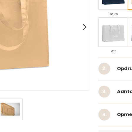
Blauw
Wit
Opdru
Aanta
Opme