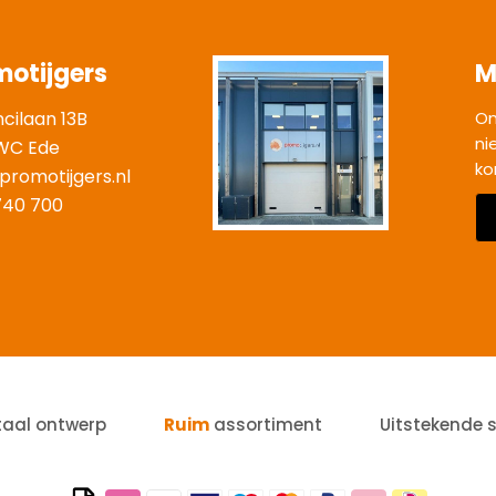
motijgers
M
ncilaan 13B
On
ni
WC Ede
ko
promotijgers.nl
|
740 700
taal ontwerp
Ruim
assortiment
Uitstekende 