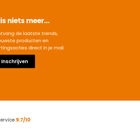
is niets meer...
tvang de laatste trends,
euwste producten en
rtingsacties direct in je mail.
Inschrijven
service
9.7/10