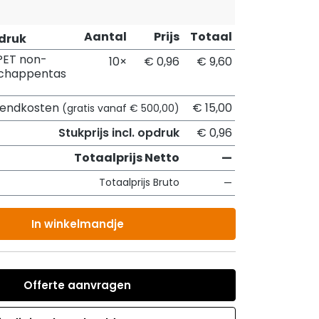
Aantal
Prijs
Totaal
pdruk
PET non-
10×
€ 0,96
€ 9,60
chappentas
zendkosten
€ 15,00
(gratis vanaf € 500,00)
Stukprijs incl. opdruk
€ 0,96
Totaalprijs Netto
—
Totaalprijs Bruto
—
In winkelmandje
Offerte aanvragen