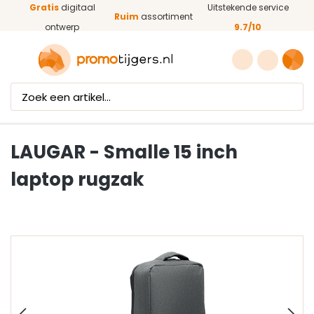
Gratis
digitaal
Uitstekende service
Ga naar de hoofdinhoud
Ruim
assortiment
ontwerp
9.7/10
LAUGAR - Smalle 15 inch
laptop rugzak
Afbeeldingengalerij overslaan