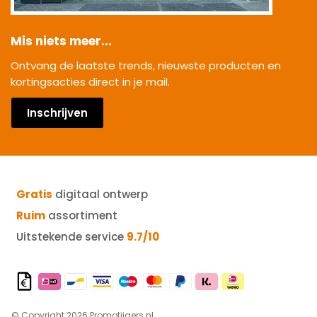
Mis niets meer...
Ontvang de laatste trends, nieuwste producten en
kortingsacties direct in je mail.
Inschrijven
Gratis
digitaal ontwerp
Ruim
assortiment
Uitstekende service
9.7/10
© Copyright 2026 Promotijgers.nl