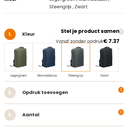
Steengrijs
, Zwart
Stel je product samen
Selecteer
Kleur
€ 7,37
Vanaf zonder opdruk
Legergroen
Marineblauw
Steengrijs
Zwart
Opdruk toevoegen
Aantal