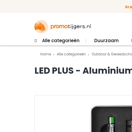
 naar de hoofdinhoud
Ga naar de zoekopdracht
Ga naar de hoofdnavigatie
Gra
Alle categorieën
Duurzaam
Home
Alle categorieën
Outdoor & Gereedsch
LED PLUS - Aluminiu
Afbeeldingengalerij overslaan