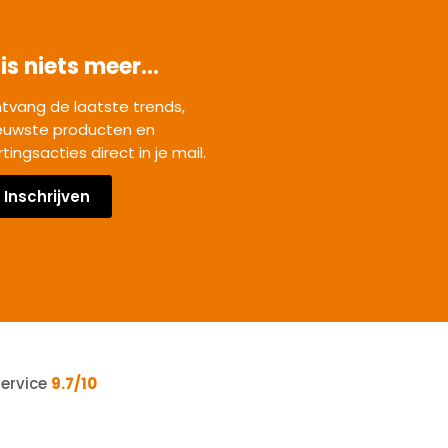
is niets meer...
tvang de laatste trends,
euwste producten en
rtingsacties direct in je mail.
Inschrijven
service
9.7/10