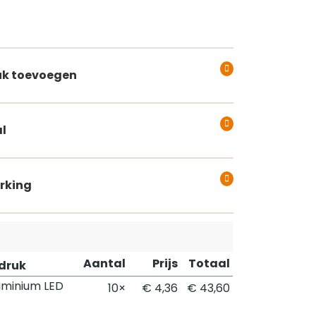
k toevoegen
l
rking
Aantal
Prijs
Totaal
pdruk
uminium LED
10×
€ 4,36
€ 43,60