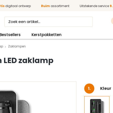
tis
digitaal ontwerp
Ruim
assortiment
Uitstekende service
9.
Bestsellers
Kerstpakketten
ap
Zaklampen
m LED zaklamp
Selec
Kleur