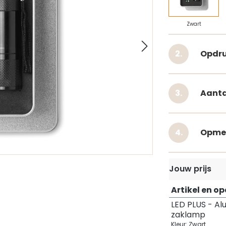
Zwart
Opdru
Aanta
Opme
Jouw prijs
Artikel en o
LED PLUS - Al
zaklamp
Kleur: Zwart