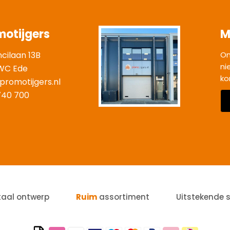
motijgers
M
ncilaan 13B
On
ni
WC Ede
ko
promotijgers.nl
|
740 700
taal ontwerp
Ruim
assortiment
Uitstekende 