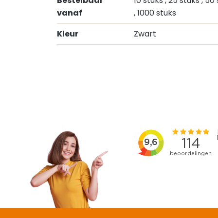
Bestelbaar
10 stuks
, 25 stuks
, 50
vanaf
, 1000 stuks
Kleur
Zwart