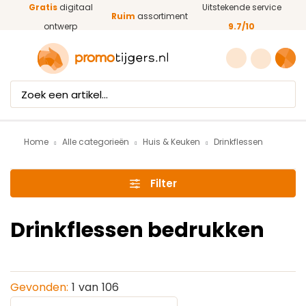
Gratis
digitaal
Uitstekende service
Ga naar de hoofdinhoud
Ruim
assortiment
ontwerp
9.7/10
Home
Alle categorieën
Huis & Keuken
Drinkflessen
Filter
Drinkflessen bedrukken
Gevonden:
1
van
106