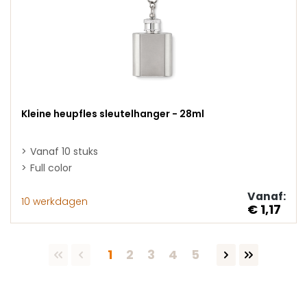
Kleine heupfles sleutelhanger - 28ml
Vanaf 10 stuks
Full color
Vanaf:
10 werkdagen
€ 1,17
Pagina
Pagina
Pagina
Pagina
Pagina
1
2
3
4
5