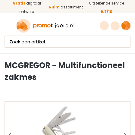
Gratis
digitaal
Uitstekende service
Ga naar de hoofdinhoud
Ruim
assortiment
ontwerp
9.7/10
MCGREGOR - Multifunctioneel
zakmes
Afbeeldingengalerij overslaan