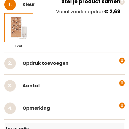
Stel je product samen
Selecteer
Kleur
€ 2,69
Vanaf zonder opdruk
Hout
Opdruk toevoegen
Aantal
Opmerking
Jouw prijs