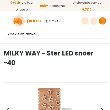
Gratis
digitaal
Uitstekende service
Ga naar de hoofdinhoud
Ruim
assortiment
ontwerp
9.7/10
MILKY WAY - Ster LED snoer
-40
Afbeeldingengalerij overslaan