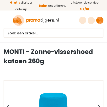
Gratis
digitaal
Uitstekende service
Ga naar de hoofdinhoud
Ruim
assortiment
ontwerp
9.7/10
MONTI - Zonne-vissershoed
katoen 260g
Afbeeldingengalerij overslaan