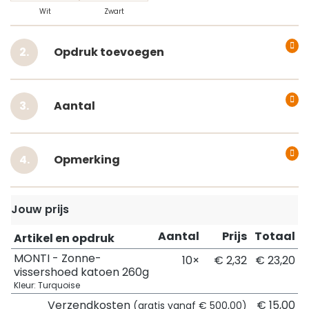
Wit
Zwart
Opdruk toevoegen
Aantal
Opmerking
Jouw prijs
Aantal
Prijs
Totaal
Artikel en opdruk
MONTI - Zonne-
10×
€ 2,32
€ 23,20
vissershoed katoen 260g
Kleur: Turquoise
Verzendkosten
€ 15,00
(gratis vanaf € 500,00)