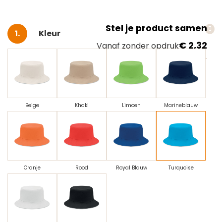
Stel je product samen
Selecteer
Kleur
€ 2,32
Vanaf zonder opdruk
Beige
Khaki
Limoen
Marineblauw
Oranje
Rood
Royal Blauw
Turquoise