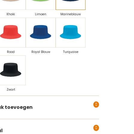
Khaki
Limoen
Marineblauw
Rood
Royal Blauw
Turquoise
Zwart
k toevoegen
l