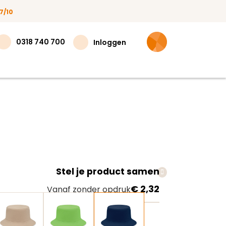
7/10
0318 740 700
Inloggen
Stel je product samen
teer
€ 2,32
Vanaf zonder opdruk