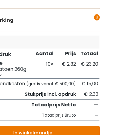
rking
Aantal
Prijs
Totaal
pdruk
e-
10×
€ 2,32
€ 23,20
katoen 260g
w
zendkosten
€ 15,00
(gratis vanaf € 500,00)
Stukprijs incl. opdruk
€ 2,32
Totaalprijs Netto
—
Totaalprijs Bruto
—
In winkelmandje