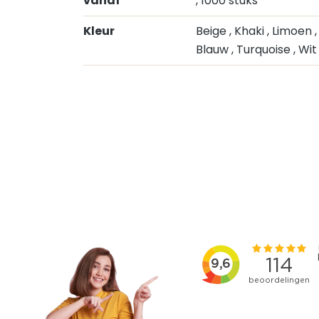
vanaf
, 1000 stuks
Kleur
Beige
, Khaki
, Limoen
Blauw
, Turquoise
, Wi