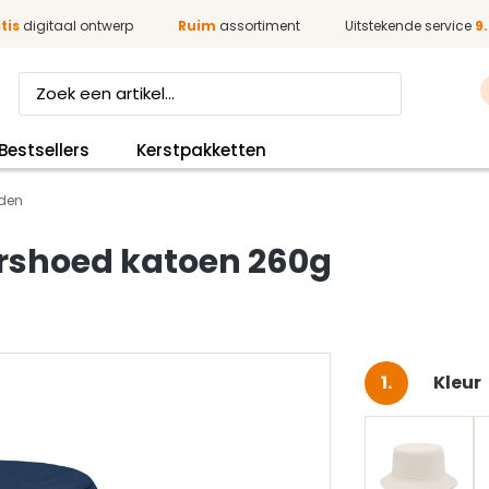
tis
digitaal ontwerp
Ruim
assortiment
Uitstekende service
9.
Bestsellers
Kerstpakketten
den
rshoed katoen 260g
Selec
Kleur