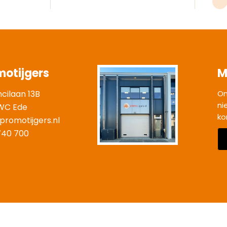
motijgers
M
ncilaan 13B
On
ni
WC Ede
ko
promotijgers.nl
|
740 700