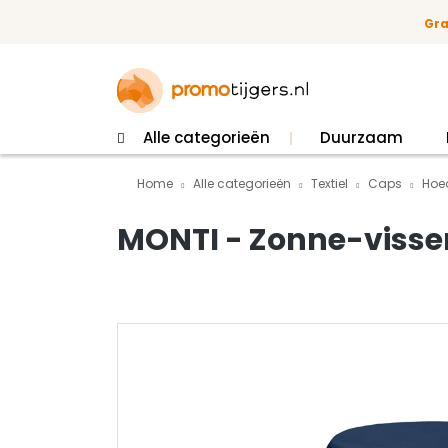
 naar de hoofdinhoud
Ga naar de zoekopdracht
Ga naar de hoofdnavigatie
Gra
Alle categorieën
Duurzaam
Home
Alle categorieën
Textiel
Caps
Hoe
MONTI - Zonne-visse
Afbeeldingengalerij overslaan