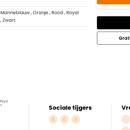
, Marineblauw
, Oranje
, Rood
, Royal
t
, Zwart
Grat
Sociale tijgers
Vr