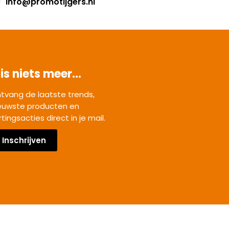
info@promotijgers.nl
is niets meer...
tvang de laatste trends,
euwste producten en
rtingsacties direct in je mail.
Inschrijven