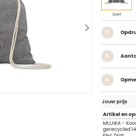
Zwart
Opdru
Aanta
Opme
Jouw prijs
Artikel en o
MUJIKA - Koo
gerecycled 1
Kleur: Zwart