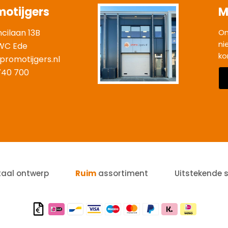
motijgers
M
ncilaan 13B
On
ni
WC Ede
ko
promotijgers.nl
|
740 700
taal ontwerp
Ruim
assortiment
Uitstekende 