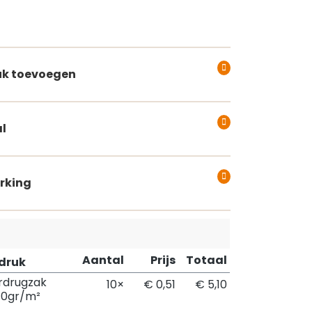
k toevoegen
l
rking
Aantal
Prijs
Totaal
pdruk
rdrugzak
10×
€ 0,51
€ 5,10
40gr/m²