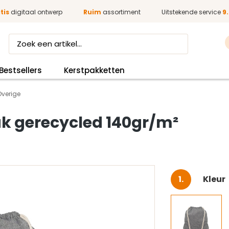
tis
digitaal ontwerp
Ruim
assortiment
Uitstekende service
9.
Bestsellers
Kerstpakketten
Overige
k gerecycled 140gr/m²
Selec
Kleur