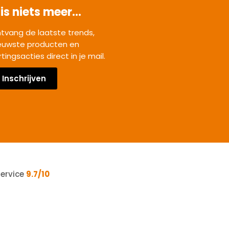
is niets meer...
tvang de laatste trends,
euwste producten en
rtingsacties direct in je mail.
Inschrijven
service
9.7/10