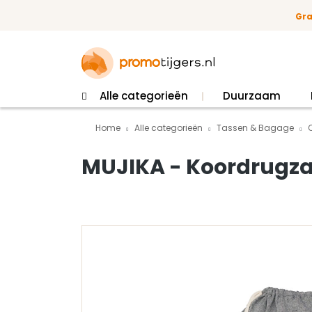
 naar de hoofdinhoud
Ga naar de zoekopdracht
Ga naar de hoofdnavigatie
Gra
Alle categorieën
Duurzaam
Home
Alle categorieën
Tassen & Bagage
MUJIKA - Koordrugza
Afbeeldingengalerij overslaan