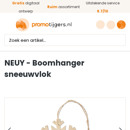
Gratis
digitaal
Uitstekende service
Ga naar de hoofdinhoud
Ruim
assortiment
ontwerp
9.7/10
NEUY - Boomhanger
sneeuwvlok
Afbeeldingengalerij overslaan