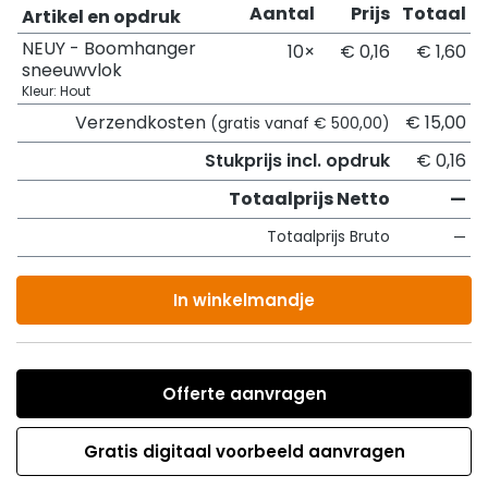
Aantal
Prijs
Totaal
Artikel en opdruk
NEUY - Boomhanger
10×
€ 0,16
€ 1,60
sneeuwvlok
Kleur: Hout
Verzendkosten
€ 15,00
(gratis vanaf € 500,00)
Stukprijs incl. opdruk
€ 0,16
Totaalprijs Netto
—
Totaalprijs Bruto
—
In winkelmandje
Offerte aanvragen
Gratis digitaal voorbeeld aanvragen