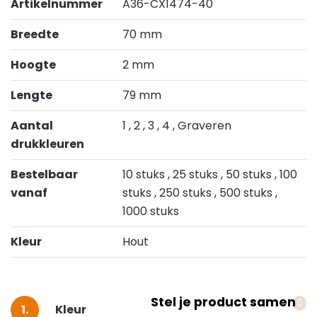
Artikelnummer
A36-CX1474-40
Breedte
70 mm
Hoogte
2 mm
Lengte
79 mm
Aantal
1
, 2
, 3
, 4
, Graveren
drukkleuren
Bestelbaar
10 stuks
, 25 stuks
, 50 stuks
, 100
vanaf
stuks
, 250 stuks
, 500 stuks
,
1000 stuks
Kleur
Hout
Stel je product samen
Selecteer
Kleur