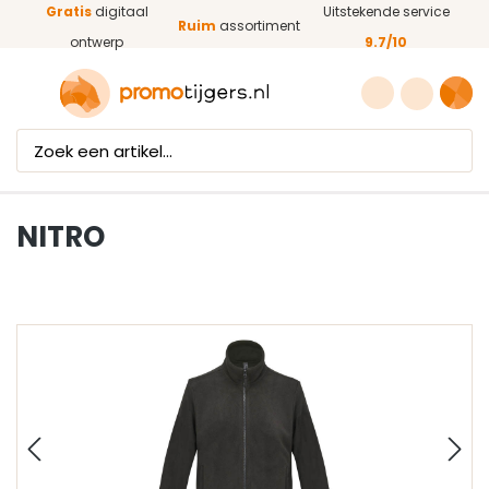
Gratis
digitaal
Uitstekende service
Ga naar de hoofdinhoud
Ruim
assortiment
ontwerp
9.7/10
NITRO
Afbeeldingengalerij overslaan