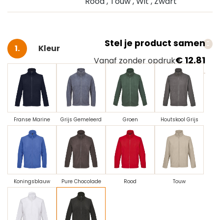
Rood
, Touw
, Wit
, Zwart
Stel je product samen
Selecteer
Kleur
€ 12,81
Vanaf zonder opdruk
Franse Marine
Grijs Gemeleerd
Groen
Houtskool Grijs
Koningsblauw
Pure Chocolade
Rood
Touw