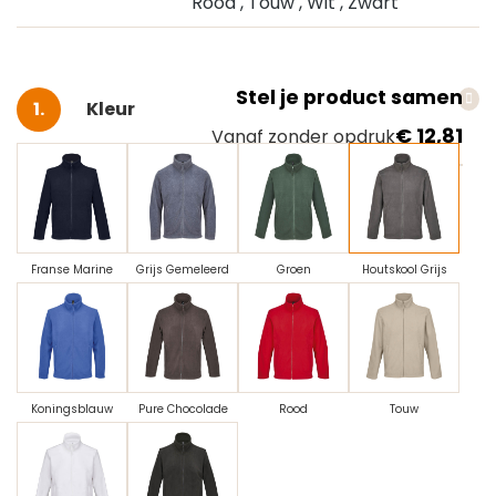
Rood
, Touw
, Wit
, Zwart
Stel je product samen
Selecteer
Kleur
€ 12,81
Vanaf zonder opdruk
Franse Marine
Grijs Gemeleerd
Groen
Houtskool Grijs
Koningsblauw
Pure Chocolade
Rood
Touw