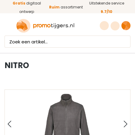
Gratis
digitaal
Uitstekende service
Ga naar de hoofdinhoud
Ruim
assortiment
ontwerp
9.7/10
NITRO
Afbeeldingengalerij overslaan