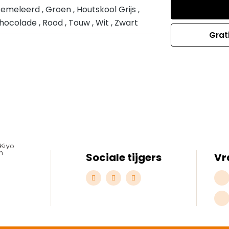
s Gemeleerd
, Groen
, Houtskool Grijs
,
Chocolade
, Rood
, Touw
, Wit
, Zwart
Grat
Sociale tijgers
Vr