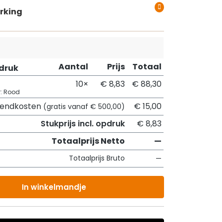
rking
Aantal
Prijs
Totaal
pdruk
10×
€ 8,83
€ 88,30
r: Rood
zendkosten
€ 15,00
(gratis vanaf € 500,00)
Stukprijs incl. opdruk
€ 8,83
Totaalprijs Netto
—
Totaalprijs Bruto
—
In winkelmandje