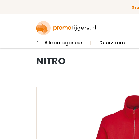
 naar de hoofdinhoud
Ga naar de zoekopdracht
Ga naar de hoofdnavigatie
Gra
Alle categorieën
Duurzaam
NITRO
Afbeeldingengalerij overslaan