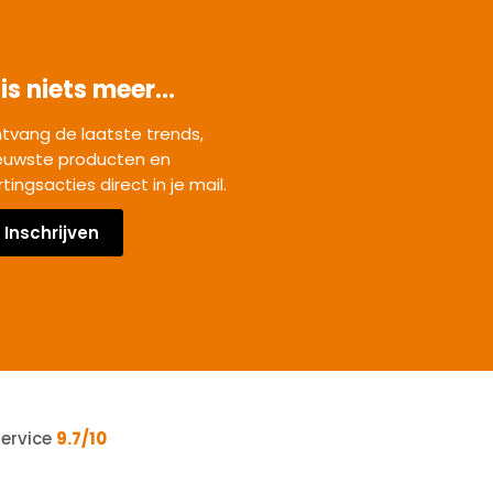
is niets meer...
tvang de laatste trends,
euwste producten en
rtingsacties direct in je mail.
Inschrijven
service
9.7/10