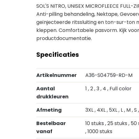
SOL'S NITRO, UNISEX MICROFLEECE FULL-ZI
Anti-pilling behandeling, Nektape, Gevo
geïnjecteerde ritssluiting en ton-sur-ton 
kleppen. Comfortabele pasvorm. Kijk voor 
productdocumentatie.
Specificaties
Artikelnummer
A36-S04759-RD-M
Aantal
1
, 2
, 3
, 4
, Full color
drukkleuren
Afmeting
3XL
, 4XL
, 5XL
, L
, M
, S
Bestelbaar
10 stuks
, 25 stuks
, 50
vanaf
, 1000 stuks