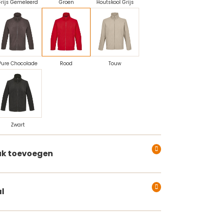
rijs Gemeleerd
Groen
Houtskool Grijs
Pure Chocolade
Rood
Touw
Zwart
k toevoegen
l