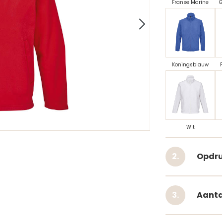
Franse Marine
G
Koningsblauw
Wit
Opdru
Aanta