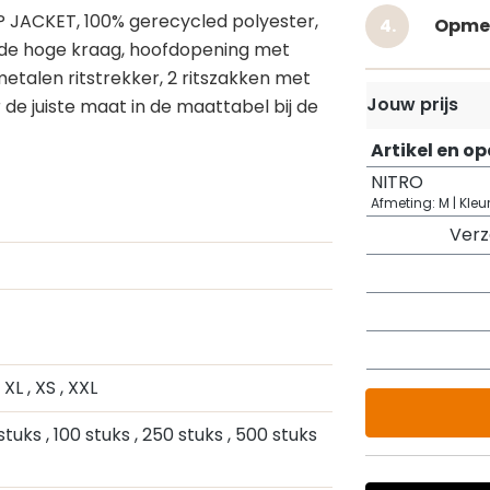
P JACKET, 100% gerecycled polyester,
Opme
erde hoge kraag, hoofdopening met
metalen ritstrekker, 2 ritszakken met
Jouw prijs
de juiste maat in de maattabel bij de
Artikel en o
NITRO
Afmeting: M | Kleu
Ver
, XL
, XS
, XXL
 stuks
, 100 stuks
, 250 stuks
, 500 stuks