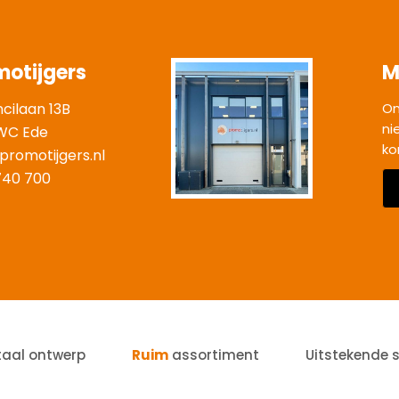
motijgers
M
ncilaan 13B
On
ni
WC Ede
ko
promotijgers.nl
|
740 700
taal ontwerp
Ruim
assortiment
Uitstekende 