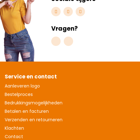
Vragen?
Service en contact
Aanleveren logo
Bestelproces
Bedrukkingsmogelijkheden
Betalen en facturen
Verzenden en retourneren
Klachten
Contact