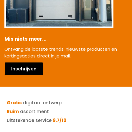
Mis niets meer...
Ontvang de laatste trends, nieuwste producten en
kortingsacties direct in je mail.
Inschrijven
Gratis
digitaal ontwerp
Ruim
assortiment
Uitstekende service
9.7/10