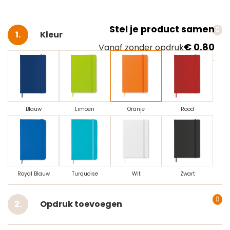
Stel je product samen
Selecteer
Kleur
€ 0,80
Vanaf zonder opdruk
Blauw
Limoen
Oranje
Rood
Royal Blauw
Turquoise
Wit
Zwart
Opdruk toevoegen