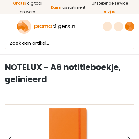
Gratis
digitaal
Uitstekende service
Ga naar de hoofdinhoud
Ruim
assortiment
ontwerp
9.7/10
NOTELUX - A6 notitieboekje,
gelinieerd
Afbeeldingengalerij overslaan