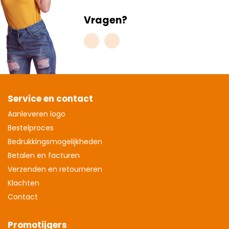
Vragen?
Service en contact
Aanleveren logo
Bestelproces
Bedrukkingsmogelijkheden
Betalen en facturen
Verzenden en retourneren
Klachten
Contact
Promotijgers