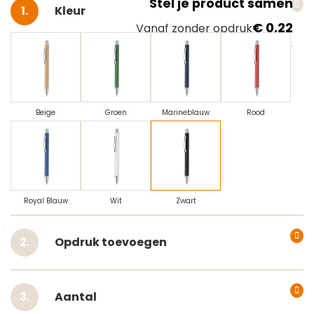
Stel je product samen
Selecteer
Kleur
€ 0,22
Vanaf zonder opdruk
Beige
Groen
Marineblauw
Rood
Royal Blauw
Wit
Zwart
Opdruk toevoegen
Aantal