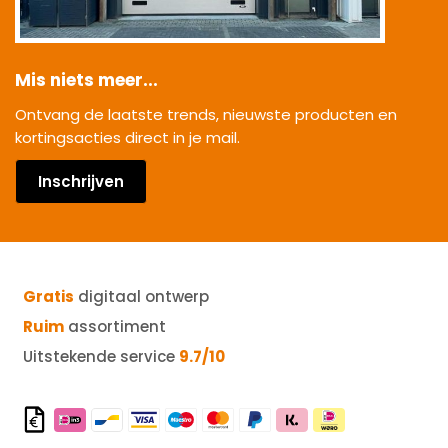
Mis niets meer...
Ontvang de laatste trends, nieuwste producten en
kortingsacties direct in je mail.
Inschrijven
Gratis
digitaal ontwerp
Ruim
assortiment
Uitstekende service
9.7/10