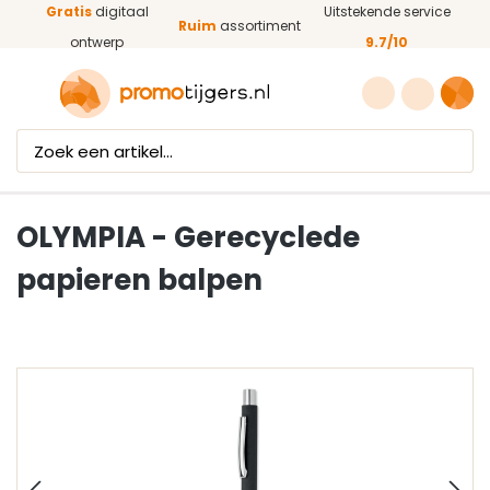
Gratis
digitaal
Uitstekende service
Ga naar de hoofdinhoud
Ruim
assortiment
ontwerp
9.7/10
OLYMPIA - Gerecyclede
papieren balpen
Afbeeldingengalerij overslaan