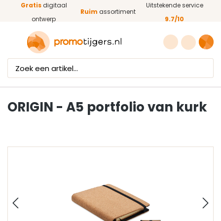
Gratis
digitaal
Uitstekende service
Ga naar de hoofdinhoud
Ruim
assortiment
ontwerp
9.7/10
ORIGIN - A5 portfolio van kurk
Afbeeldingengalerij overslaan