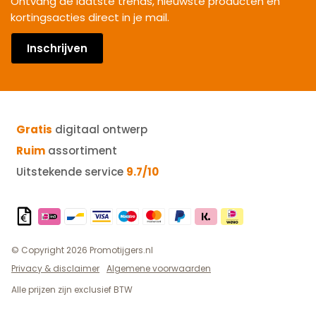
Ontvang de laatste trends, nieuwste producten en
kortingsacties direct in je mail.
Inschrijven
Gratis
digitaal ontwerp
Ruim
assortiment
Uitstekende service
9.7/10
© Copyright 2026 Promotijgers.nl
Privacy & disclaimer
Algemene voorwaarden
Alle prijzen zijn exclusief BTW