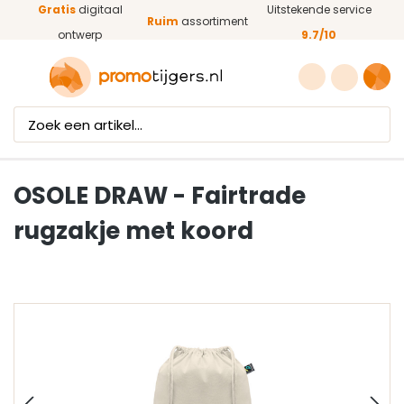
Gratis
digitaal
Uitstekende service
Ga naar de hoofdinhoud
Ruim
assortiment
ontwerp
9.7/10
OSOLE DRAW - Fairtrade
rugzakje met koord
Afbeeldingengalerij overslaan