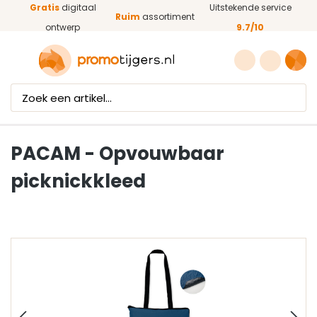
Gratis
digitaal
Uitstekende service
Ga naar de hoofdinhoud
Ruim
assortiment
ontwerp
9.7/10
PACAM - Opvouwbaar
picknickkleed
Afbeeldingengalerij overslaan