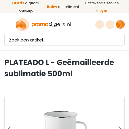
Gratis
digitaal
Uitstekende service
Ga naar de hoofdinhoud
Ruim
assortiment
ontwerp
9.7/10
PLATEADO L - Geëmailleerde
sublimatie 500ml
Afbeeldingengalerij overslaan