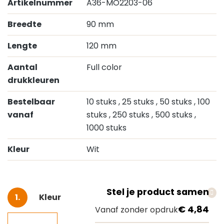
Artikelnummer
A36-MO2203-06
Breedte
90 mm
Lengte
120 mm
Aantal
Full color
drukkleuren
Bestelbaar
10 stuks
, 25 stuks
, 50 stuks
, 100
vanaf
stuks
, 250 stuks
, 500 stuks
,
1000 stuks
Kleur
Wit
Stel je product samen
Selecteer
Kleur
€ 4,84
Vanaf zonder opdruk