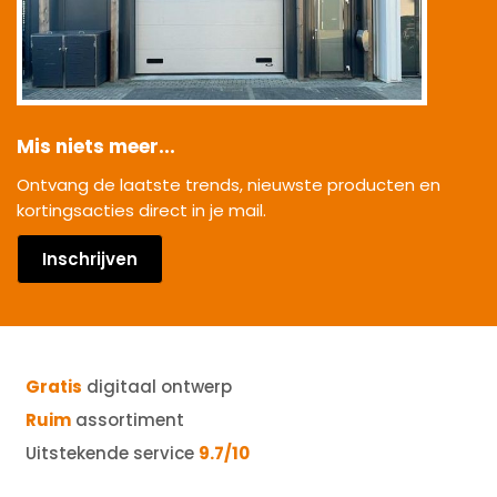
Mis niets meer...
Ontvang de laatste trends, nieuwste producten en
kortingsacties direct in je mail.
Inschrijven
Gratis
digitaal ontwerp
Ruim
assortiment
Uitstekende service
9.7/10