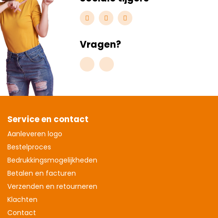
Vragen?
Service en contact
Aanleveren logo
Bestelproces
Bedrukkingsmogelijkheden
Betalen en facturen
Verzenden en retourneren
Klachten
Contact