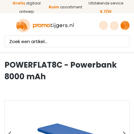
Gratis
digitaal
Uitstekende service
Ga naar de hoofdinhoud
Ruim
assortiment
ontwerp
9.7/10
POWERFLAT8C - Powerbank
8000 mAh
Afbeeldingengalerij overslaan