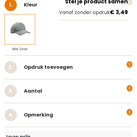
Stel je product samen
Selecteer
Kleur
€ 3,49
Vanaf zonder opdruk
Mat Zilver
Opdruk toevoegen
Aantal
Opmerking
Jouw prijs