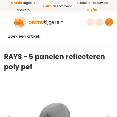
Gratis
digitaal
Uitstekende service
Ga naar de hoofdinhoud
Ruim
assortiment
ontwerp
9.7/10
RAYS - 5 panelen reflecteren
poly pet
Afbeeldingengalerij overslaan