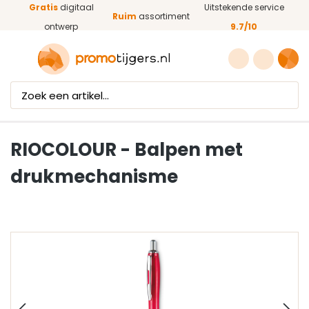
Gratis
digitaal
Uitstekende service
Ga naar de hoofdinhoud
Ruim
assortiment
ontwerp
9.7/10
RIOCOLOUR - Balpen met
drukmechanisme
Afbeeldingengalerij overslaan