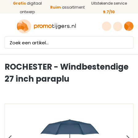
Gratis
digitaal
Uitstekende service
Ga naar de hoofdinhoud
Ruim
assortiment
ontwerp
9.7/10
ROCHESTER - Windbestendige
27 inch paraplu
Afbeeldingengalerij overslaan