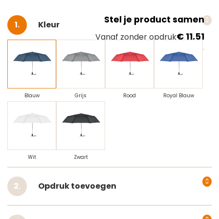
Stel je product samen
Selecteer
Kleur
€ 11,51
Vanaf zonder opdruk
Blauw
Grijs
Rood
Royal Blauw
Wit
Zwart
Opdruk toevoegen