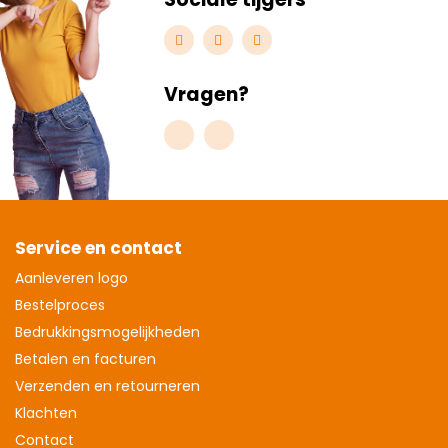
Vragen?
Service en contact
Aanleveren logo
Bestelproces
Bedrukkingsmogelijkheden
Betalen en facturen
Verzenden en retourneren
Klachten
Contact