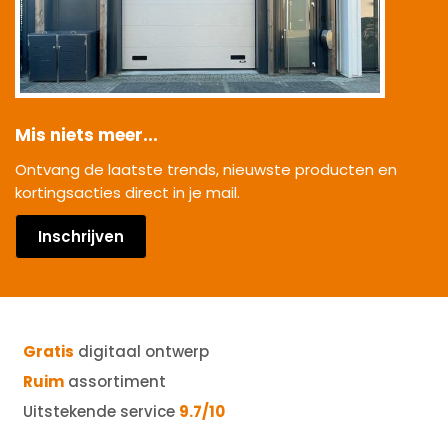
Mis niets meer...
Ontvang de laatste trends, nieuwste producten en
kortingsacties direct in je mail.
Inschrijven
Gratis
digitaal ontwerp
Ruim
assortiment
Uitstekende service
9.7/10