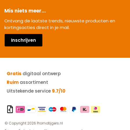
Mis niets meer...
Ontvang de laatste trends, nieuwste producten en
kortingsacties direct in je mail.
Inschrijven
Gratis
digitaal ontwerp
Ruim
assortiment
Uitstekende service
9.7/10
© Copyright 2026 Promotijgers.nl