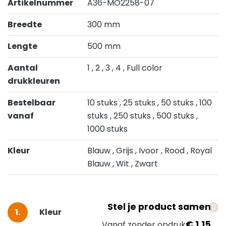
Artikelnummer
A36-MO2258-07
Breedte
300 mm
Lengte
500 mm
Aantal
1
, 2
, 3
, 4
, Full color
drukkleuren
Bestelbaar
10 stuks
, 25 stuks
, 50 stuks
, 100
vanaf
stuks
, 250 stuks
, 500 stuks
,
1000 stuks
Kleur
Blauw
, Grijs
, Ivoor
, Rood
, Royal
Blauw
, Wit
, Zwart
Stel je product samen
Selecteer
Kleur
€ 1,15
Vanaf zonder opdruk