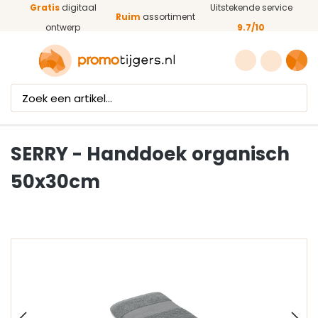
Gratis
digitaal
Uitstekende service
Ga naar de hoofdinhoud
Ruim
assortiment
ontwerp
9.7/10
SERRY - Handdoek organisch
50x30cm
Afbeeldingengalerij overslaan