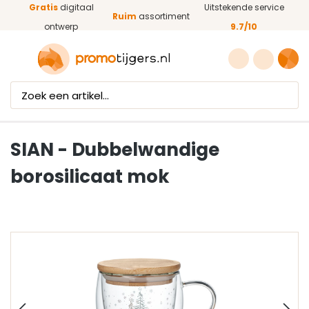
Gratis
digitaal
Uitstekende service
Ga naar de hoofdinhoud
Ruim
assortiment
ontwerp
9.7/10
SIAN - Dubbelwandige
borosilicaat mok
Afbeeldingengalerij overslaan