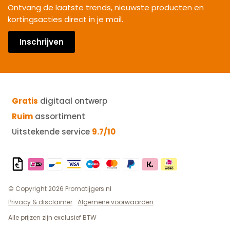
Ontvang de laatste trends, nieuwste producten en
kortingsacties direct in je mail.
Inschrijven
Gratis
digitaal ontwerp
Ruim
assortiment
Uitstekende service
9.7/10
© Copyright 2026 Promotijgers.nl
Privacy & disclaimer
Algemene voorwaarden
Alle prijzen zijn exclusief BTW