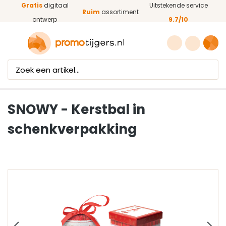
Gratis
digitaal
Uitstekende service
Ga naar de hoofdinhoud
Ruim
assortiment
ontwerp
9.7/10
SNOWY - Kerstbal in
schenkverpakking
Afbeeldingengalerij overslaan