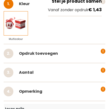
Stel je product samen
Selecteer
Kleur
€ 1,43
Vanaf zonder opdruk
Multicolour
Opdruk toevoegen
Aantal
Opmerking
Jouw prijs