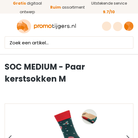
Gratis
digitaal
Uitstekende service
Ga naar de hoofdinhoud
Ruim
assortiment
ontwerp
9.7/10
SOC MEDIUM - Paar
kerstsokken M
Afbeeldingengalerij overslaan