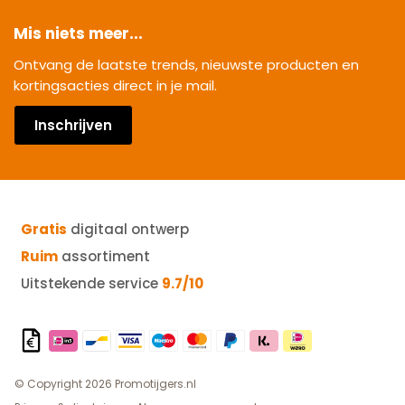
Mis niets meer...
Ontvang de laatste trends, nieuwste producten en
kortingsacties direct in je mail.
Inschrijven
Gratis
digitaal ontwerp
Ruim
assortiment
Uitstekende service
9.7/10
© Copyright 2026 Promotijgers.nl