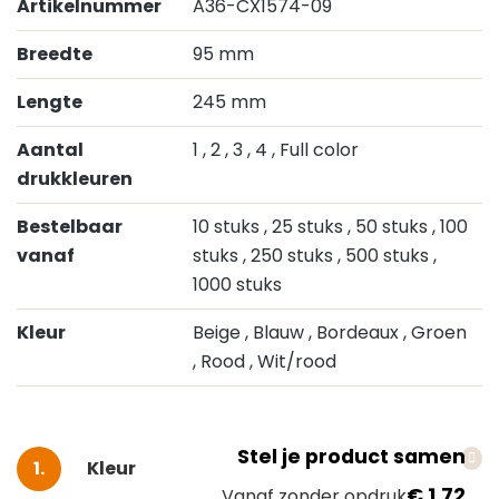
Artikelnummer
A36-CX1574-09
Breedte
95 mm
Lengte
245 mm
Aantal
1
, 2
, 3
, 4
, Full color
drukkleuren
Bestelbaar
10 stuks
, 25 stuks
, 50 stuks
, 100
vanaf
stuks
, 250 stuks
, 500 stuks
,
1000 stuks
Kleur
Beige
, Blauw
, Bordeaux
, Groen
, Rood
, Wit/rood
Stel je product samen
Selecteer
Kleur
€ 1,72
Vanaf zonder opdruk