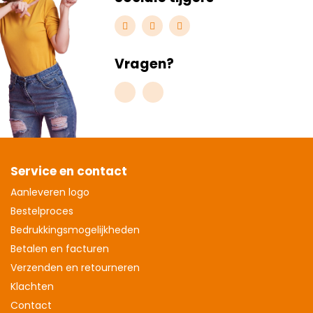
Vragen?
Service en contact
Aanleveren logo
Bestelproces
Bedrukkingsmogelijkheden
Betalen en facturen
Verzenden en retourneren
Klachten
Contact