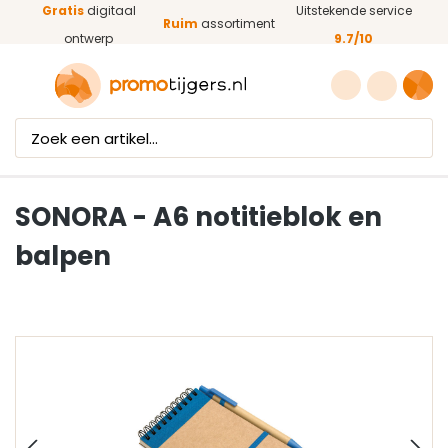
Gratis
digitaal
Uitstekende service
Ga naar de hoofdinhoud
Ruim
assortiment
ontwerp
9.7/10
SONORA - A6 notitieblok en
balpen
Afbeeldingengalerij overslaan