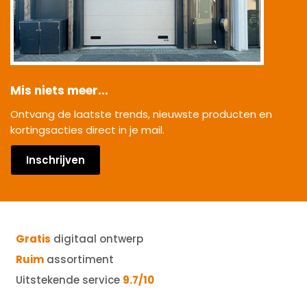
Mis niets meer...
Ontvang de laatste trends, nieuwste producten en
kortingsacties direct in je mail.
Inschrijven
Gratis
digitaal ontwerp
Ruim
assortiment
Uitstekende service
9.7/10