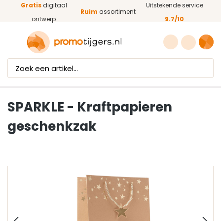
Gratis
digitaal
Uitstekende service
Ga naar de hoofdinhoud
Ruim
assortiment
ontwerp
9.7/10
SPARKLE - Kraftpapieren
geschenkzak
Afbeeldingengalerij overslaan