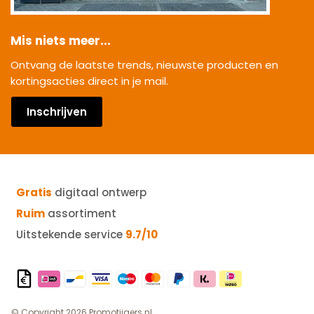
Mis niets meer...
Ontvang de laatste trends, nieuwste producten en
kortingsacties direct in je mail.
Inschrijven
Gratis
digitaal ontwerp
Ruim
assortiment
Uitstekende service
9.7/10
© Copyright 2026 Promotijgers.nl