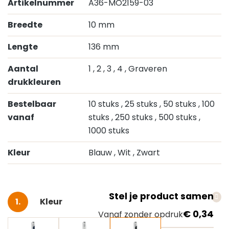
Artikelnummer
A36-MO2159-03
Breedte
10 mm
Lengte
136 mm
Aantal
1
, 2
, 3
, 4
, Graveren
drukkleuren
Bestelbaar
10 stuks
, 25 stuks
, 50 stuks
, 100
vanaf
stuks
, 250 stuks
, 500 stuks
,
1000 stuks
Kleur
Blauw
, Wit
, Zwart
Stel je product samen
Selecteer
Kleur
€ 0,34
Vanaf zonder opdruk