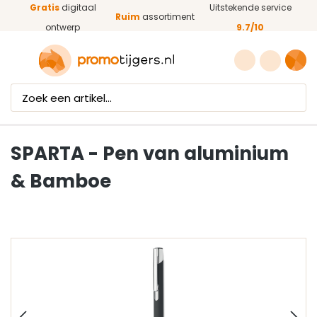
Gratis
digitaal
Uitstekende service
Ga naar de hoofdinhoud
Ruim
assortiment
ontwerp
9.7/10
SPARTA - Pen van aluminium
& Bamboe
Afbeeldingengalerij overslaan