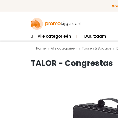
 naar de hoofdinhoud
Ga naar de zoekopdracht
Ga naar de hoofdnavigatie
Gra
Alle categorieën
Duurzaam
Home
Alle categorieën
Tassen & Bagage
TALOR - Congrestas
Afbeeldingengalerij overslaan