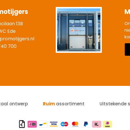
motijgers
M
ncilaan 13B
On
ni
WC Ede
ko
promotijgers.nl
|
740 700
taal ontwerp
Ruim
assortiment
Uitstekende 