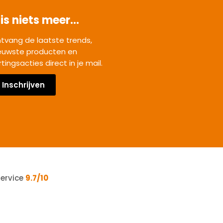
is niets meer...
tvang de laatste trends,
euwste producten en
rtingsacties direct in je mail.
Inschrijven
service
9.7/10