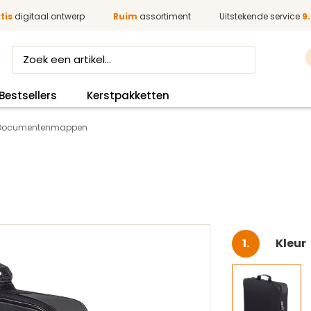
tis
digitaal ontwerp
Ruim
assortiment
Uitstekende service
9.
Bestsellers
Kerstpakketten
Documentenmappen
Selec
Kleur