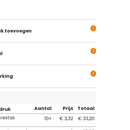
k toevoegen
l
rking
Aantal
Prijs
Totaal
pdruk
restas
10×
€ 3,32
€ 33,20