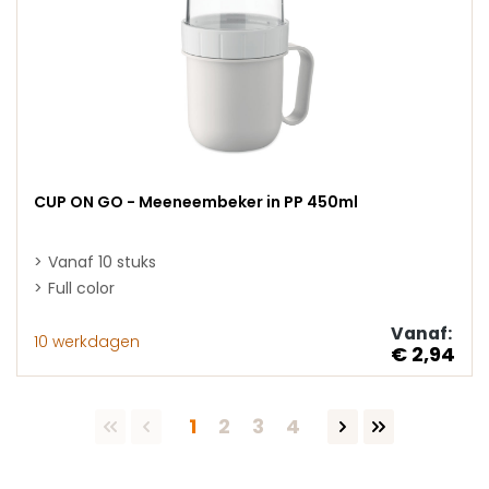
CUP ON GO - Meeneembeker in PP 450ml
Vanaf 10 stuks
Full color
Vanaf:
10 werkdagen
€ 2,94
Pagina
Pagina
Pagina
Pagina
1
2
3
4