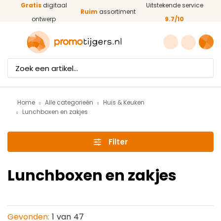
Gratis
digitaal
Uitstekende service
Ga naar de hoofdinhoud
Ruim
assortiment
ontwerp
9.7/10
Home
Alle categorieën
Huis & Keuken
Lunchboxen en zakjes
Filter
Lunchboxen en zakjes
Gevonden:
1
van
47