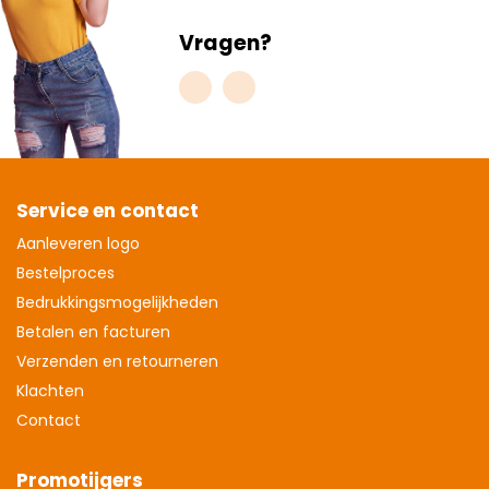
Vragen?
Service en contact
Aanleveren logo
Bestelproces
Bedrukkingsmogelijkheden
Betalen en facturen
Verzenden en retourneren
Klachten
Contact
Promotijgers