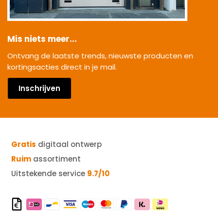
Mis niets meer...
Ontvang de laatste trends, nieuwste producten en
kortingsacties direct in je mail.
Inschrijven
Gratis
digitaal ontwerp
Ruim
assortiment
Uitstekende service
9.7/10