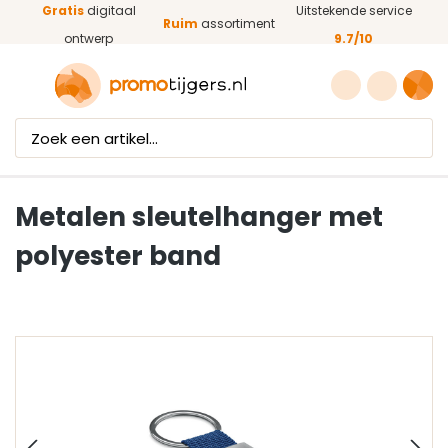
Gratis
digitaal
Uitstekende service
Ga naar de hoofdinhoud
Ruim
assortiment
ontwerp
9.7/10
Metalen sleutelhanger met
polyester band
Afbeeldingengalerij overslaan