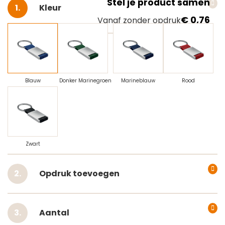
Stel je product samen
Selecteer
Kleur
€ 0,76
Vanaf zonder opdruk
Blauw
Donker Marinegroen
Marineblauw
Rood
Zwart
Opdruk toevoegen
Aantal