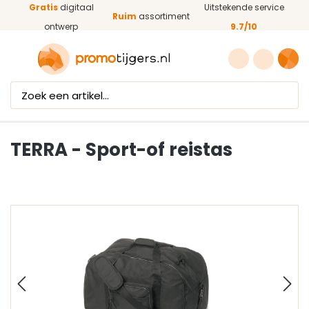
Gratis
digitaal
Uitstekende service
Ga naar de hoofdinhoud
Ruim
assortiment
ontwerp
9.7/10
TERRA - Sport-of reistas
Afbeeldingengalerij overslaan