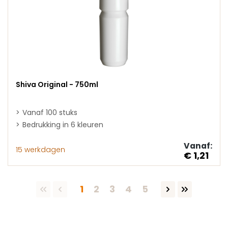
Shiva Original - 750ml
Vanaf 100 stuks
Bedrukking in 6 kleuren
Vanaf:
15 werkdagen
€ 1,21
Pagina
Pagina
Pagina
Pagina
Pagina
1
2
3
4
5