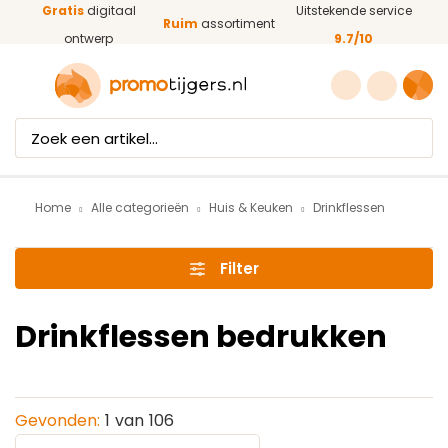
Gratis
digitaal
Uitstekende service
Ga naar de hoofdinhoud
Ruim
assortiment
ontwerp
9.7/10
Home
Alle categorieën
Huis & Keuken
Drinkflessen
Filter
Drinkflessen bedrukken
Gevonden:
1
van
106