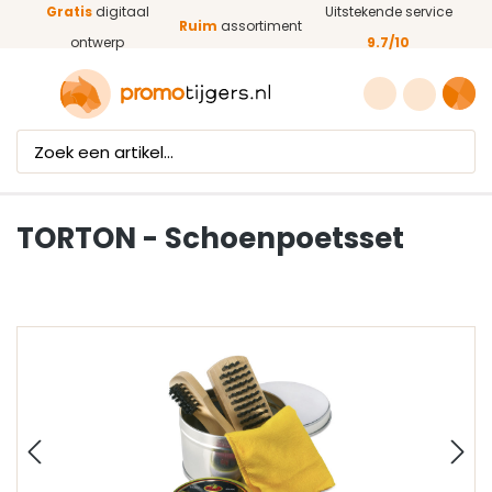
Gratis
digitaal
Uitstekende service
Ga naar de hoofdinhoud
Ruim
assortiment
ontwerp
9.7/10
TORTON - Schoenpoetsset
Afbeeldingengalerij overslaan