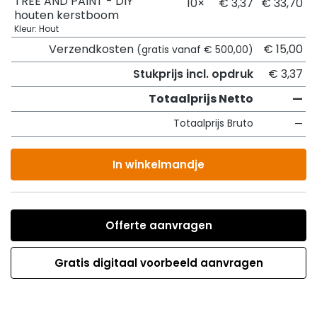
TREE AND PAINT - DIY
10×
€ 3,37
€ 33,70
houten kerstboom
Kleur: Hout
Verzendkosten
€ 15,00
(gratis vanaf € 500,00)
Stukprijs incl. opdruk
€ 3,37
Totaalprijs Netto
—
Totaalprijs Bruto
—
In winkelmandje
Offerte aanvragen
Gratis digitaal voorbeeld aanvragen