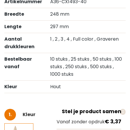
Artikelnummer
A36-CX1493-40
Breedte
248 mm
Lengte
297 mm
Aantal
1
, 2
, 3
, 4
, Full color
, Graveren
drukkleuren
Bestelbaar
10 stuks
, 25 stuks
, 50 stuks
, 100
vanaf
stuks
, 250 stuks
, 500 stuks
,
1000 stuks
Kleur
Hout
Stel je product samen
Selecteer
Kleur
€ 3,37
Vanaf zonder opdruk