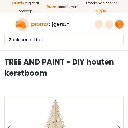
Gratis
digitaal
Uitstekende service
Ga naar de hoofdinhoud
Ruim
assortiment
ontwerp
9.7/10
TREE AND PAINT - DIY houten
kerstboom
Afbeeldingengalerij overslaan