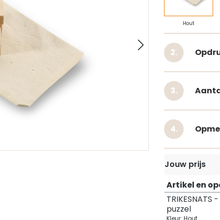
Hout
Opdru
Aanta
Opme
Jouw prijs
Artikel en o
TRIKESNATS -
puzzel
Kleur: Hout