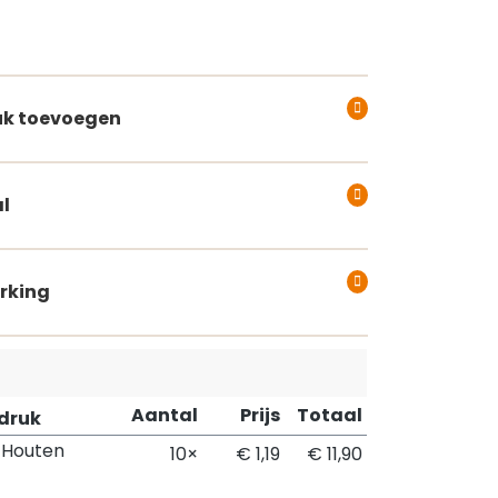
k toevoegen
l
rking
Aantal
Prijs
Totaal
pdruk
 Houten
10×
€ 1,19
€ 11,90