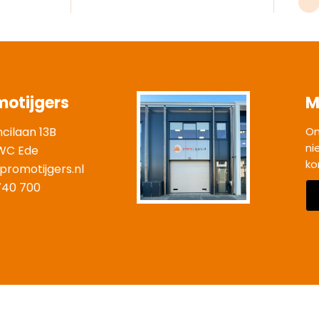
motijgers
M
ncilaan 13B
On
ni
WC Ede
ko
promotijgers.nl
|
740 700