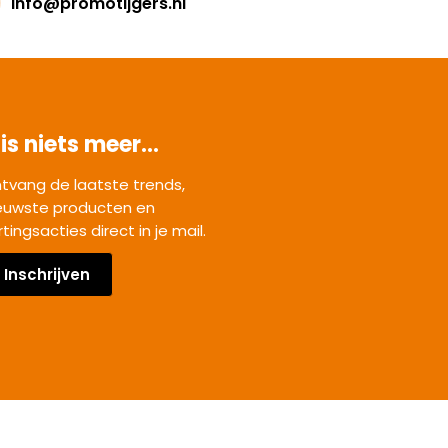
info@promotijgers.nl
is niets meer...
tvang de laatste trends,
euwste producten en
rtingsacties direct in je mail.
Inschrijven