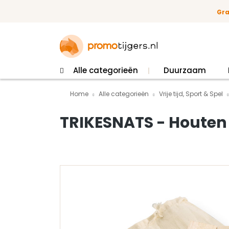
 naar de hoofdinhoud
Ga naar de zoekopdracht
Ga naar de hoofdnavigatie
Gra
Alle categorieën
Duurzaam
Home
Alle categorieën
Vrije tijd, Sport & Spel
TRIKESNATS - Houten
Afbeeldingengalerij overslaan