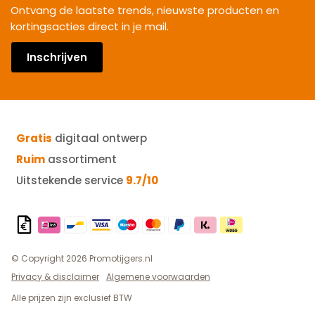
Ontvang de laatste trends, nieuwste producten en
kortingsacties direct in je mail.
Inschrijven
Gratis
digitaal ontwerp
Ruim
assortiment
Uitstekende service
9.7/10
© Copyright 2026 Promotijgers.nl
Privacy & disclaimer
Algemene voorwaarden
Alle prijzen zijn exclusief BTW