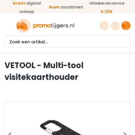
Gratis
digitaal
Uitstekende service
Ga naar de hoofdinhoud
Ruim
assortiment
ontwerp
9.7/10
VETOOL - Multi-tool
visitekaarthouder
Afbeeldingengalerij overslaan