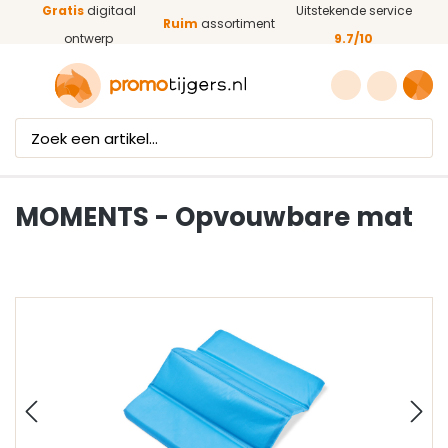
Gratis
digitaal
Uitstekende service
Ga naar de hoofdinhoud
Ruim
assortiment
ontwerp
9.7/10
MOMENTS - Opvouwbare mat
Afbeeldingengalerij overslaan