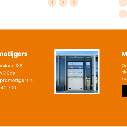
motijgers
M
ncilaan 13B
On
ni
WC Ede
ko
promotijgers.nl
|
740 700