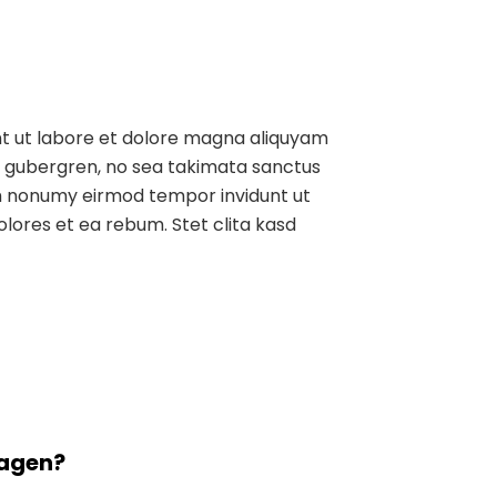
nt ut labore et dolore magna aliquyam
sd gubergren, no sea takimata sanctus
iam nonumy eirmod tempor invidunt ut
lores et ea rebum. Stet clita kasd
agen?