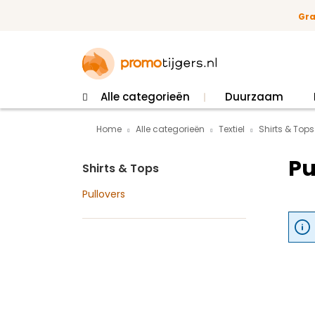
 naar de hoofdinhoud
Ga naar de zoekopdracht
Ga naar de hoofdnavigatie
Gra
Alle categorieën
Duurzaam
Home
Alle categorieën
Textiel
Shirts & Tops
Pu
Shirts & Tops
Pullovers