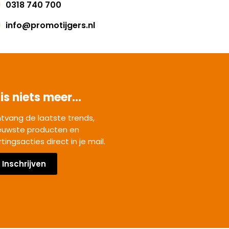
0318 740 700
info@promotijgers.nl
is niets meer...
tvang de laatste trends,
euwste producten en
rtingsacties direct in je mail.
Inschrijven